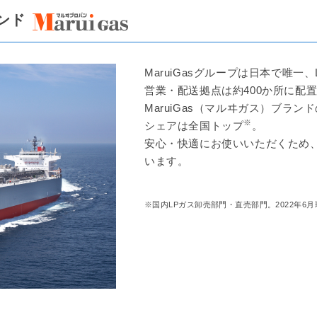
ンド
MaruiGasグループは日本で唯
営業・配送拠点は約400か所に配置
MaruiGas（マルヰガス）ブラ
※
シェアは全国トップ
。
安心・快適にお使いいただくため
います。
※国内LPガス卸売部門・直売部門。2022年6